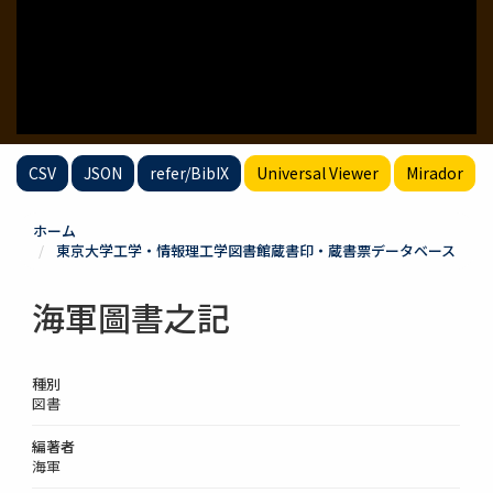
CSV
JSON
refer/BibIX
Universal Viewer
Mirador
ホーム
東京大学工学・情報理工学図書館蔵書印・蔵書票データベース
海軍圖書之記
種別
図書
編著者
海軍