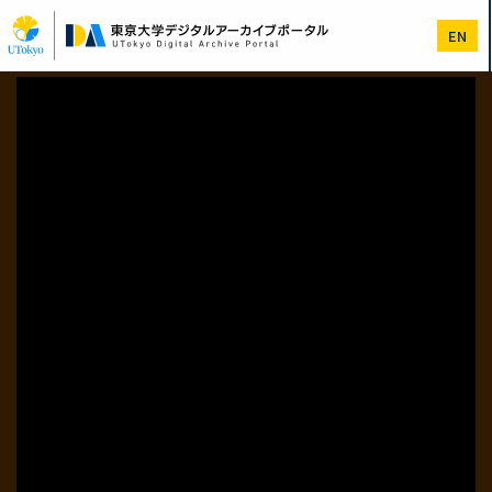
メ
イ
EN
ン
コ
ン
テ
ン
ツ
に
移
動