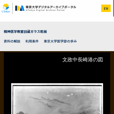
メ
イ
EN
ン
コ
ン
テ
ン
精神医学教室旧蔵ガラス乾板
ツ
に
資料の解説
利用条件
東京大学医学部の歩み
移
動