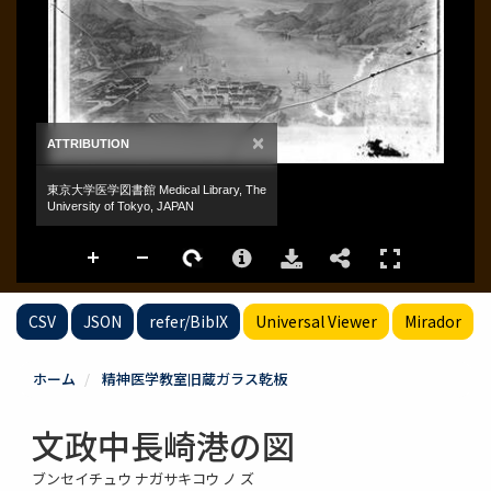
CSV
JSON
refer/BibIX
Universal Viewer
Mirador
ホーム
精神医学教室旧蔵ガラス乾板
文政中長崎港の図
ブンセイチュウ ナガサキコウ ノ ズ