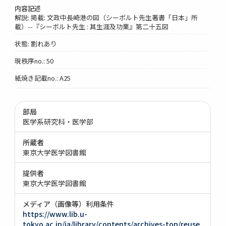
内容記述
解説: 掲載: 文政中長崎港の図（シーボルト先生著書「日本」所
載）--『シーボルト先生 : 其生涯及功業』第二十五図
状態: 割れあり
現秩序no.: 50
紙焼き記載no.: A25
部局
医学系研究科・医学部
所蔵者
東京大学医学図書館
提供者
東京大学医学図書館
メディア（画像等）利用条件
https://www.lib.u-
tokyo.ac.jp/ja/library/contents/archives-top/reuse