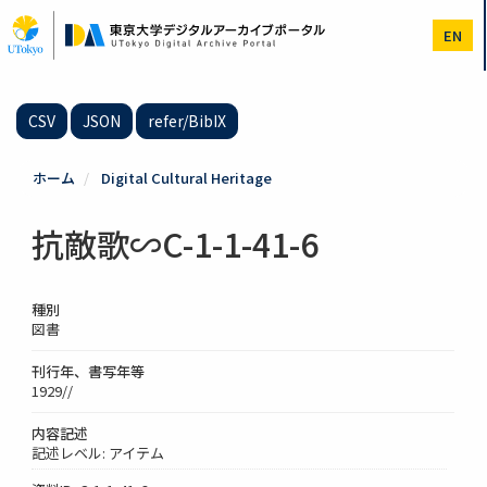
メ
イ
EN
ン
コ
ン
テ
CSV
JSON
refer/BibIX
ン
ツ
に
ホーム
Digital Cultural Heritage
移
動
抗敵歌∽C-1-1-41-6
種別
図書
刊行年、書写年等
1929//
内容記述
記述レベル: アイテム