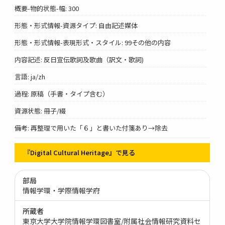
概要-物的状態-幅: 300
形態・形式情報-資源タイプ: 自由記述媒体
形態・形式情報-表現形式・スタイル: 99その他の内容
内容記述: 反日宣伝歌詞及歌曲（訳文・歌詞)
言語: ja/zh
過程: 原稿（手書・タイプ含む）
資源状態: 冊子/綴
備考: 再整理で用いた「６」と書いた付箋あり→除去
『Digital Cultural Heritage』で見る
部局
情報学環・学際情報学府
所蔵者
東京大学大学院情報学環図書室/附属社会情報研究資料セ