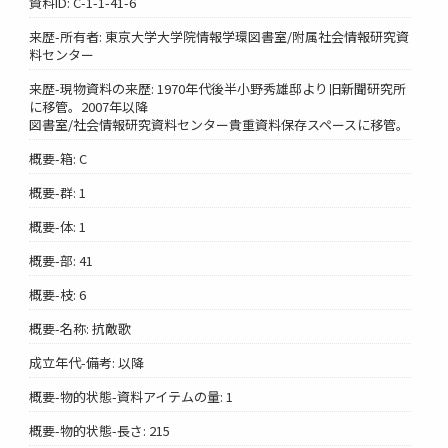
資料ID: C-1-1-41-6
来歴-所有者: 東京大学大学院情報学環図書室/附属社会情報研究資
料センター
来歴-現物資料の来歴: 1970年代後半小野秀雄邸より旧新聞研究所
に移管。2007年以降
図書室/社会情報研究資料センター貴重資料保存スペースに移管。
概要-箱: C
概要-群: 1
概要-体: 1
概要-部: 41
概要-枝: 6
概要-名称: 抗敵歌
成立年代-備考: 以降
概要-物的状態-資料アイテムの量: 1
概要-物的状態-長さ: 215