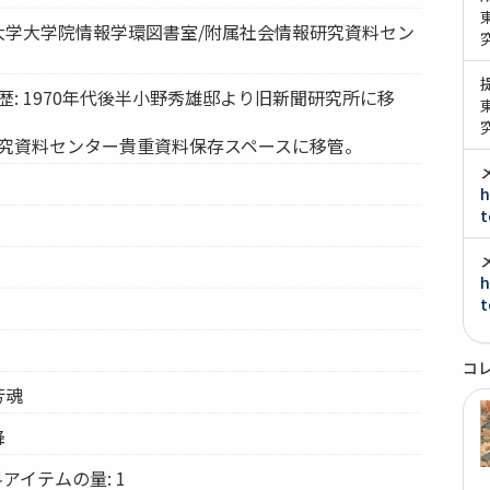
京大学大学院情報学環図書室/附属社会情報研究資料セン
歴: 1970年代後半小野秀雄邸より旧新聞研究所に移
研究資料センター貴重資料保存スペースに移管。
h
t
h
t
コ
芳魂
降
アイテムの量: 1