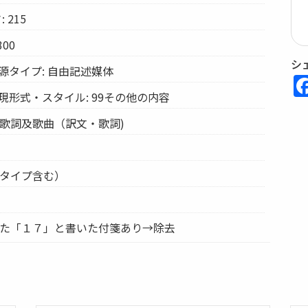
 215
00
シ
源タイプ: 自由記述媒体
現形式・スタイル: 99その他の内容
伝歌詞及歌曲（訳文・歌詞)
・タイプ含む）
いた「１７」と書いた付箋あり→除去