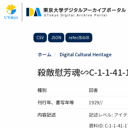
メ
イ
ン
コ
ン
テ
CSV
JSON
refer/BibIX
ン
ツ
に
ホーム
Digital Cultural Heritage
移
動
殺敵慰芳魂∽C-1-1-41-
種別
図書
刊行年、書写年等
1929//
内容記述
記述レベル: アイ
資料ID: C-1-1-41-1