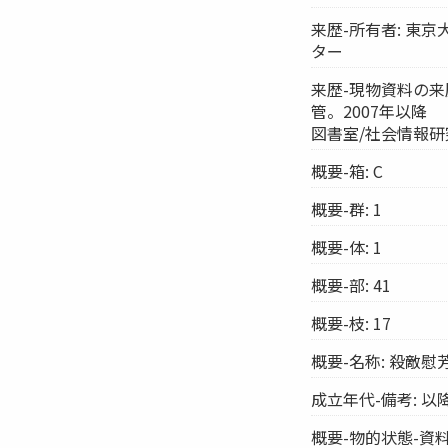
来歴-所有者: 東
ター
来歴-現物資料の来
管。2007年以降
図書室/社会情報
概要-箱: C
概要-群: 1
概要-体: 1
概要-部: 41
概要-枝: 17
概要-名称: 殺敵慰
成立年代-備考: 以
概要-物的状態-資料