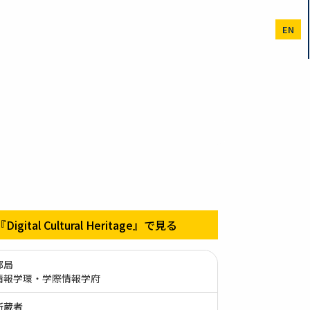
EN
『Digital Cultural Heritage』で見る
部局
情報学環・学際情報学府
所蔵者