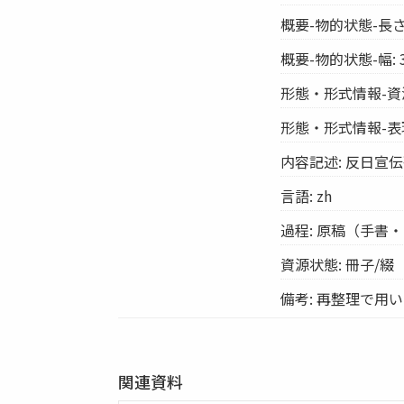
概要-物的状態-長さ:
概要-物的状態-幅: 3
形態・形式情報-資
形態・形式情報-表
内容記述: 反日宣
言語: zh
過程: 原稿（手書
資源状態: 冊子/綴
備考: 再整理で用
関連資料