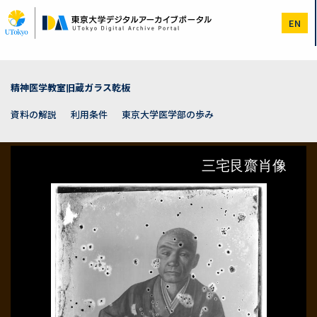
メ
イ
EN
ン
コ
ン
テ
ン
精神医学教室旧蔵ガラス乾板
ツ
に
資料の解説
利用条件
東京大学医学部の歩み
移
動