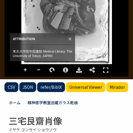
CSV
JSON
refer/BibIX
Universal Viewer
Mirador
ホーム
精神医学教室旧蔵ガラス乾板
三宅艮齋肖像
ミヤケ ゴンサイ ショウゾウ