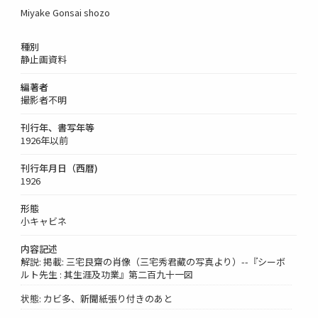
Miyake Gonsai shozo
種別
静止画資料
編著者
撮影者不明
刊行年、書写年等
1926年以前
刊行年月日（西暦)
1926
形態
小キャビネ
内容記述
解説: 掲載: 三宅艮齋の肖像（三宅秀君藏の写真より）--『シーボ
ルト先生 : 其生涯及功業』第二百九十一図
状態: カビ多、新聞紙張り付きのあと