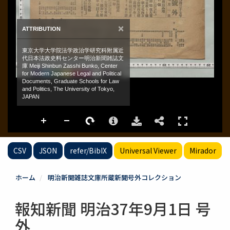
CSV
JSON
refer/BibIX
Universal Viewer
Mirador
ホーム
明治新聞雑誌文庫所蔵新聞号外コレクション
報知新聞 明治37年9月1日 号
外