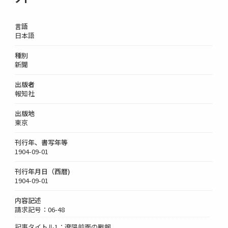
言語
日本語
種別
新聞
出版者
報知社
出版地
東京
刊行年、書写年等
1904-09-01
刊行年月日（西暦)
1904-09-01
内容記述
請求記号：06-48
記事タイトル1：遼陽前面の戰報