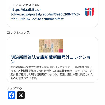
IIIFマニフェストURI
https://da.dl.itc.u-
tokyo.ac.jp/portal/repo/iiif/3e96c208-77c3-
5fb6-36fe-670ed9fd7280/manifest
コレクション名
明治新聞雑誌文庫所蔵新聞号外コレクショ
ン
明治新聞雑誌文庫が所蔵する新聞号外コレクション（一部附録を含む）
です。各新聞社が競って号外を発行した日露戦争期のものを中心に、宮
武外骨が蒐集した明治初期発行のものや、関東大震災の際に発行された
ものも含まれています。
シェアする
Facebook
X