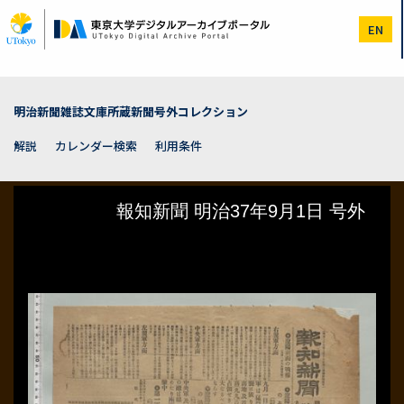
メ
イ
EN
ン
コ
ン
テ
ン
明治新聞雑誌文庫所蔵新聞号外コレクション
ツ
に
解説
カレンダー検索
利用条件
移
動