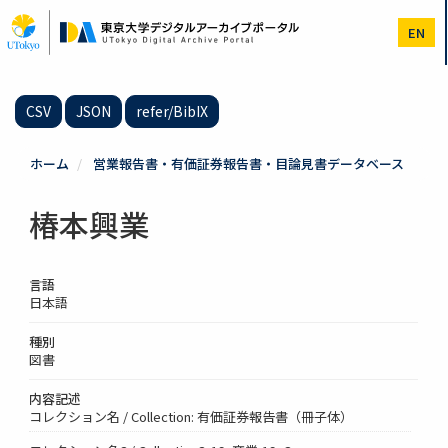
メ
イ
EN
ン
コ
ン
テ
CSV
JSON
refer/BibIX
ン
ツ
に
ホーム
営業報告書・有価証券報告書・目論見書データベース
移
動
椿本興業
言語
日本語
種別
図書
内容記述
コレクション名 / Collection: 有価証券報告書（冊子体）