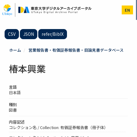
メ
イ
EN
ン
コ
ン
テ
CSV
JSON
refer/BibIX
ン
ツ
に
ホーム
営業報告書・有価証券報告書・目論見書データベース
移
動
椿本興業
言語
日本語
種別
図書
内容記述
コレクション名 / Collection: 有価証券報告書（冊子体）