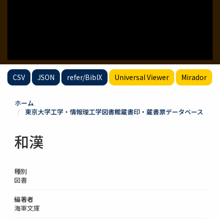
CSV
JSON
refer/BibIX
Universal Viewer
Mirador
ホーム
東京大学工学・情報理工学図書館蔵書印・蔵書票データベース
和漢
種別
図書
編著者
海軍文庫