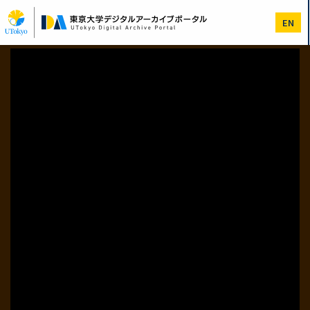
メ
イ
EN
ン
コ
ン
テ
ン
ツ
に
移
動