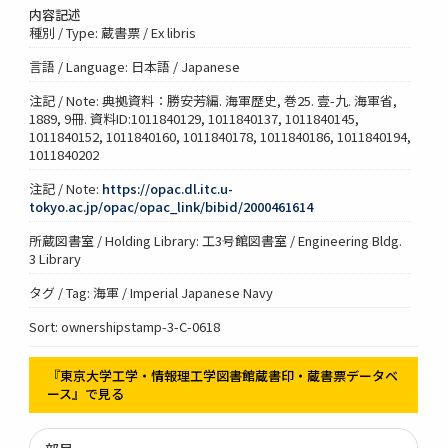
内容記述
種別 / Type: 蔵書票 / Ex libris
言語 / Language: 日本語 / Japanese
注記 / Note: 典拠資料：勝安芳編. 海軍歴史, 巻25. 壹-九. 海軍省,
1889, 9冊. 資料ID:1011840129, 1011840137, 1011840145,
1011840152, 1011840160, 1011840178, 1011840186, 1011840194,
1011840202
注記 / Note:
https://opac.dl.itc.u-
tokyo.ac.jp/opac/opac_link/bibid/2000461614
所蔵図書室 / Holding Library: 工3号館図書室 / Engineering Bldg.
3 Library
タグ / Tag: 海軍 / Imperial Japanese Navy
Sort: ownershipstamp-3-C-0618
『東京大学工学・情報理工学図書館蔵書印・蔵書票データベ
ース』で見る