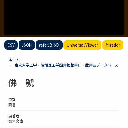
CSV
JSON
refer/BibIX
Universal Viewer
Mirador
ホーム
東京大学工学・情報理工学図書館蔵書印・蔵書票データベース
佛 號
種別
図書
編著者
海軍文庫