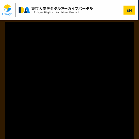
メ
イ
EN
ン
コ
ン
テ
ン
ツ
に
移
動