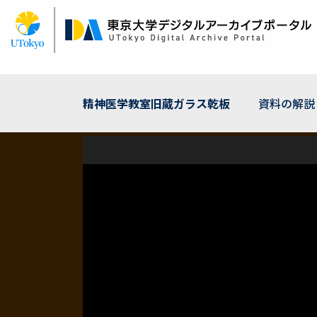
メ
イ
ン
コ
ン
テ
ン
精神医学教室旧蔵ガラス乾板
資料の解説
ツ
に
移
動