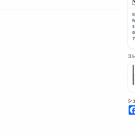
3
h
t
0
7
コ
シ