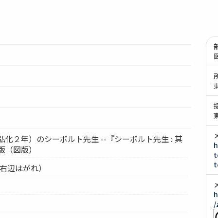
45（弘化２年）のシーボルト先生 --『シーボルト先生 : 其
h
版（図版）
t
t
（右辺はがれ）
h
/