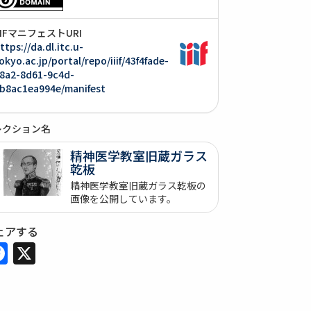
IIIFマニフェストURI
ttps://da.dl.itc.u-
okyo.ac.jp/portal/repo/iiif/43f4fade-
8a2-8d61-9c4d-
b8ac1ea994e/manifest
レクション名
精神医学教室旧蔵ガラス
乾板
精神医学教室旧蔵ガラス乾板の
画像を公開しています。
ェアする
Facebook
X