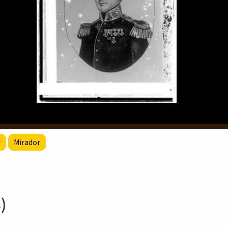
r
Mirador
)