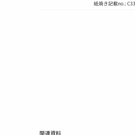
紙焼き記載no.: C3
関連資料