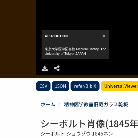
CSV
JSON
refer/BibIX
Universal Viewe
ホーム
精神医学教室旧蔵ガラス乾板
シーボルト肖像(1845年
シーボルト ショウゾウ 1845ネン