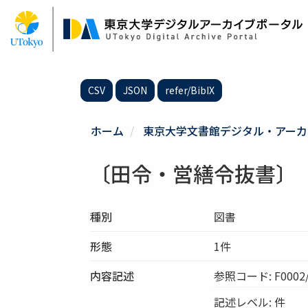
メ
イ
ン
コ
ン
テ
CSV
JSON
refer/BibIX
ン
ツ
に
ホーム
東京大学文書館デジタル・アーカ
移
動
〔田令・営繕令抜書〕
種別
図書
形態
1件
内容記述
参照コード: F0002/S
記述レベル: 件