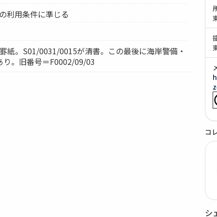
ムの利用条件に準じる
罫紙。S01/0031/0015が清書。この最後に海岸警備・
。旧番号＝F0002/09/03
h
z
コ
シ