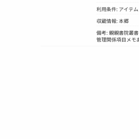
利用条件: アイテ
収蔵情報: 本郷
備考: 親親書院叢書
管理関係項目メモあり