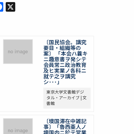
Facebook
X
〔国民協会。講究
要目・組織等の
案〕 「本会ハ曩キ
ニ趣意書ヲ発シテ
会員常ニ政治教育
及ヒ実業ノ各科ニ
就テ之ヲ講究
シ･･･」
東京大学文書館デジ
タル・アーカイブ | 文
書館
〔墺国滞在中雑記
事〕「魯西亜人ノ
墺国内ニ於テ営業