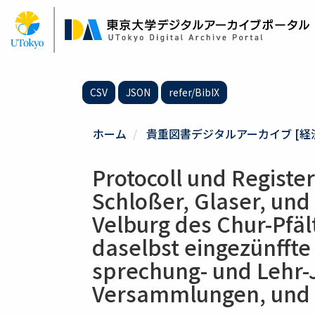
メ
イ
ン
コ
ン
テ
CSV
JSON
refer/BibIX
ン
ツ
に
ホーム
貴重図書デジタルアーカイブ [経
移
動
Protocoll und Registe
Schloßer, Glaser, und
Velburg des Chur-Pfäl
daselbst eingezünffte
sprechung- und Lehr-
Versammlungen, und 