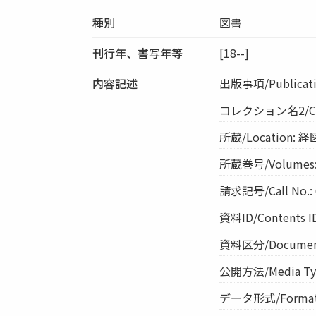
種別
図書
刊行年、書写年等
[18--]
内容記述
出版事項/Publication,
コレクション名2/Co
所蔵/Location: 経
所蔵巻号/Volumes: [
請求記号/Call No.: 
資料ID/Contents I
資料区分/Document 
公開方法/Media Ty
データ形式/Format: