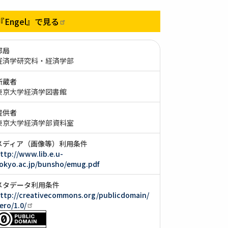
『Engel』で見る
部局
経済学研究科・経済学部
所蔵者
東京大学経済学図書館
提供者
東京大学経済学部資料室
メディア（画像等）利用条件
ttp://www.lib.e.u-
okyo.ac.jp/bunsho/emug.pdf
メタデータ利用条件
ttp://creativecommons.org/publicdomain/
ero/1.0/