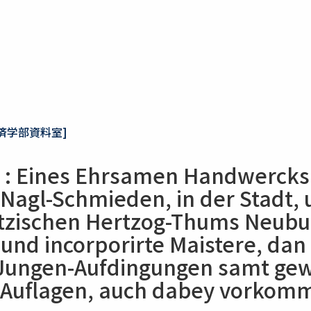
済学部資料室]
r : Eines Ehrsamen Handwercks
 Nagl-Schmieden, in der Stadt, 
tzischen Hertzog-Thums Neuburg
 und incorporirte Maistere, dan
Jungen-Aufdingungen samt gew
Auflagen, auch dabey vorkomm