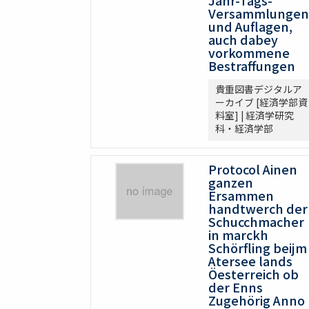
Jahr-Tags-
Versammlungen
und Auflagen,
auch dabey
vorkommene
Bestraffungen
貴重図書デジタルア
ーカイブ [経済学部資
料室] | 経済学研究
科・経済学部
Protocol Ainen
ganzen
Ersammen
handtwerch der
Schucchmacher
in marckh
Schörfling beijm
Atersee lands
Öesterreich ob
der Enns
Zugehörig Anno