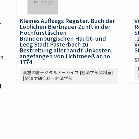
Kleines Auflaags Register. Buch der
V
,
Löblichen Bierbrauer Zunft in der
R
Hochfürstlischen
S
Brandenburgischen Haubt- und
:
Leeg Stadt Pasterbach zu
V
Bestreitung allerhandt Unkosten,
S
angefangen von Lichtmeeß anno
en
S
1774
貴重図書デジタルアーカイブ [経済学部資料室]
| 経済学研究科・経済学部
d