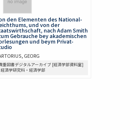
on den Elementen des National-
eichthums, und von der
taatswirthschaft, nach Adam Smith
 zum Gebrauche bey akademischen
orlesungen und beym Privat-
tudio
ARTORIUS, GEORG
貴重図書デジタルアーカイブ [経済学部資料室]
| 経済学研究科・経済学部