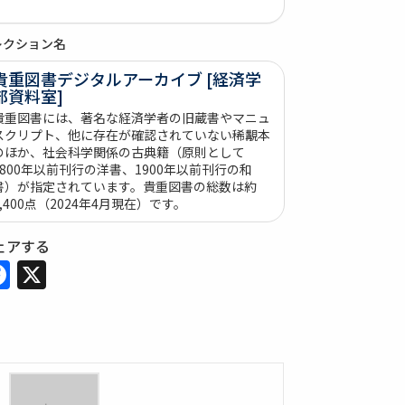
レクション名
貴重図書デジタルアーカイブ [経済学
部資料室]
貴重図書には、著名な経済学者の旧蔵書やマニュ
スクリプト、他に存在が確認されていない稀覯本
のほか、社会科学関係の古典籍（原則として
1800年以前刊行の洋書、1900年以前刊行の和
書）が指定されています。貴重図書の総数は約
3,400点（2024年4月現在）です。
ェアする
Facebook
X