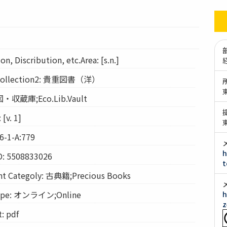
 Discribution, etc.Area: [s.n.]
llection2: 貴重図書（洋）
図・収蔵庫;Eco.Lib.Vault
v. 1]
6-1-A:779
h
D: 5508833026
t
Categoly: 古典籍;Precious Books
pe: オンライン;Online
h
z
 pdf