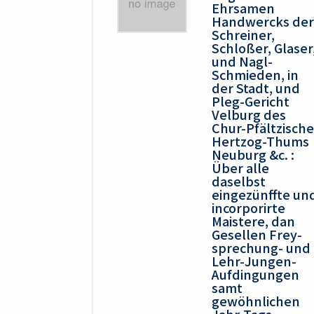
Ehrsamen
Handwercks der
Schreiner,
Schloßer, Glaser
und Nagl-
Schmieden, in
der Stadt, und
Pleg-Gericht
Velburg des
Chur-Pfältzisch
Hertzog-Thums
Neuburg &c. :
Über alle
daselbst
eingezünffte un
incorporirte
Maistere, dan
Gesellen Frey-
sprechung- und
Lehr-Jungen-
Aufdingungen
samt
gewöhnlichen