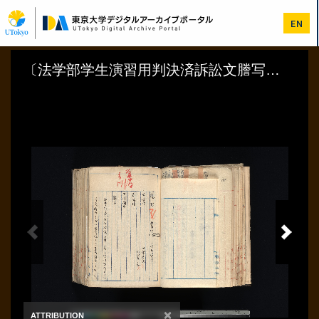
メ
イ
EN
ン
コ
ン
テ
ン
ツ
に
移
動