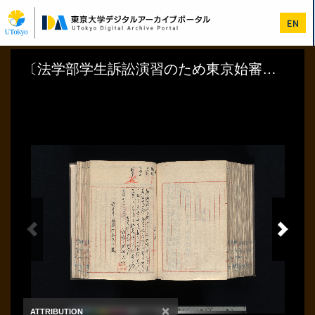
メ
イ
EN
ン
コ
ン
テ
ン
ツ
に
移
動