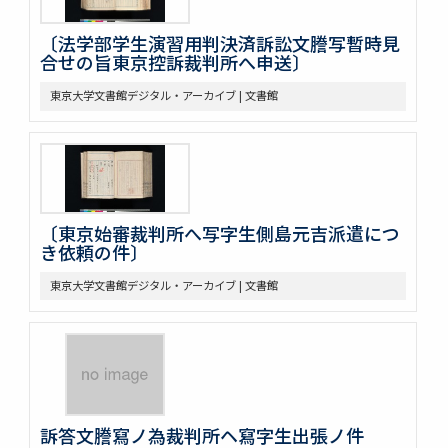
〔法学部学生演習用判決済訴訟文謄写暫時見
合せの旨東京控訴裁判所へ申送〕
東京大学文書館デジタル・アーカイブ | 文書館
〔東京始審裁判所へ写字生側島元吉派遣につ
き依頼の件〕
東京大学文書館デジタル・アーカイブ | 文書館
訴答文謄寫ノ為裁判所ヘ寫字生出張ノ件