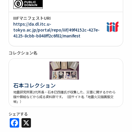
IIIFマニフェストURI
https://da.dl.itc.u-
tokyo.ac.jp/portal/repo/iiif/49f4152c-427e-
4125-8cbb-b848ff2c6f82/manifest
コレクション名
石本コレクション
地震研究所第2代所長・石本巳四雄氏が収集した、災害に関するかわら
版や錦絵などから成る資料群です。（旧サイト名「地震火災版画張交
帖」）
シェアする
Facebook
X