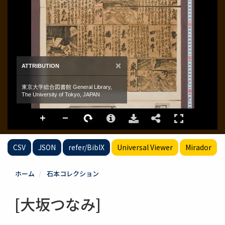
CSV
JSON
refer/BibIX
Universal Viewer
Mirador
ホーム
石本コレクション
[大坂つなみ]