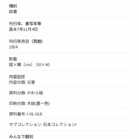
種別
図書
刊行年、書写年等
嘉永7年11月4日
刊行年月日（西暦)
1854
形態
縦×横（cm）: 50×40
内容記述
内容分類: 災害
資料分類: かわら版
印刷分類: 木版(墨一色)
資料番号: I-01-018
サブコレクション: 石本コレクションI
みんなで翻刻