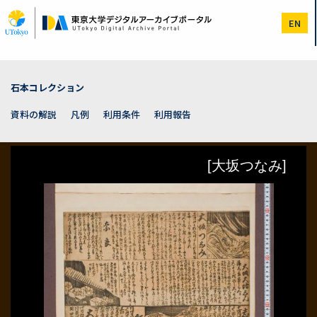
メ
イ
EN
ン
コ
ン
テ
ン
石本コレクション
ツ
に
資料の解説
凡例
利用条件
利用報告
移
動