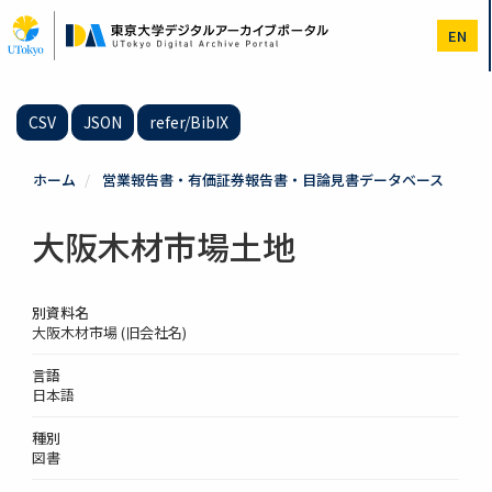
メ
イ
EN
ン
コ
ン
テ
CSV
JSON
refer/BibIX
ン
ツ
に
ホーム
営業報告書・有価証券報告書・目論見書データベース
移
動
大阪木材市場土地
別資料名
大阪木材市場 (旧会社名)
言語
日本語
種別
図書