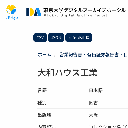
メ
イ
ン
コ
ン
テ
CSV
JSON
refer/BibIX
ン
ツ
に
ホーム
営業報告書・有価証券報告書・目
移
動
大和ハウス工業
言語
日本語
種別
図書
出版地
大阪
内容記述
コレクション名 / Co