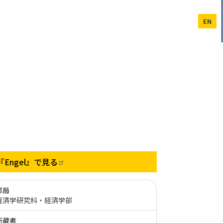
EN
『Engel』で見る
部局
経済学研究科・経済学部
所蔵者