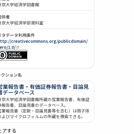
東京大学経済学図書館
提供者
東京大学経済学部資料室
メタデータ利用条件
ttp://creativecommons.org/publicdomain/
ero/1.0/
レクション名
営業報告書・有価証券報告書・目論見
書データベース
東京大学経済学図書館所蔵の営業報告書、有価証
券報告書、目論見書のデータベース。
営業報告書（定款・目論見書等を含む）は冊子体
およびマイクロフィルムの所蔵を検索できる。
ェアする