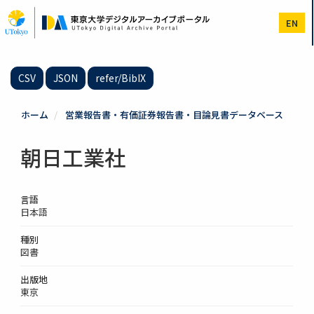
メ
イ
EN
ン
コ
ン
テ
CSV
JSON
refer/BibIX
ン
ツ
に
ホーム
営業報告書・有価証券報告書・目論見書データベース
移
動
朝日工業社
言語
日本語
種別
図書
出版地
東京