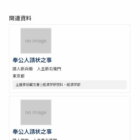
関連資料
奉公人請状之事
請人新兵衛 人主新右衛門
東京都
土屋家旧蔵文書 | 経済学研究科・経済学部
奉公人請状之事