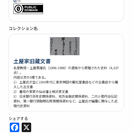
0/
コレクション名
土屋家旧蔵文書
名誉教授・土屋喬雄氏（1896-1988）の遺族から寄贈された史料（4,027
点）。
内容は次の3種である。
1） 土屋氏が主に1930年代に東京神田の厳松堂書店などの古書店から購
入した古文書
2） 養母の実家の仙台藩士相沢家文書
3） 日本銀行百年史関係資料、地方金融史関係資料、二代小菅丹治伝記
資料、第一銀行頭取明石照男関係資料など、土屋氏が編纂に関与した近
現代史資料
シェアする
Facebook
X