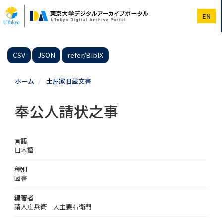
メ
イ
EN
ン
コ
ン
テ
CSV
JSON
refer/BibIX
ン
ツ
に
ホーム
土屋家旧蔵文書
移
動
奉公人請状之事
言語
日本語
種別
図書
編著者
請人庄兵衛 人主要右衛門