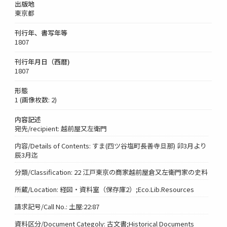
出版地
東京都
刊行年、書写年等
1807
刊行年月日（西暦)
1807
形態
1 (画像枚数: 2)
内容記述
宛先/recipient: 越前屋又左衛門
内容/Details of Contents: すま(四ツ谷塩町長善寺旦那) 卯3月より
辰3月迄
分類/Classification: 22 江戸東京の商家越前屋倉又左衛門家の史料
所蔵/Location: 経図・資料室（保存庫2）;Eco.Lib.Resources
請求記号/Call No.: 土屋:22:87
資料区分/Document Categoly: 古文書;Historical Documents