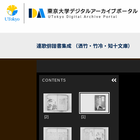
メ
イ
ン
コ
ン
テ
ン
連歌俳諧書集成 （洒竹・竹冷・知十文庫）
ツ
に
移
動