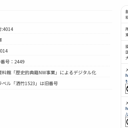
:4014
庫
14
番号：2449
資料館「歴史的典籍NW事業」によるデジタル化
h
t
ベル「洒竹1523」は旧番号
h
/