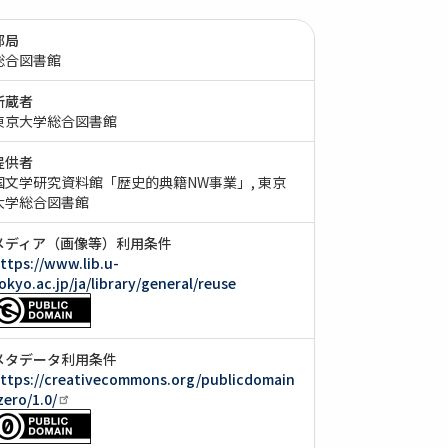
部局
総合図書館
所蔵者
東京大学総合図書館
提供者
国文学研究資料館「歴史的典籍NW事業」
東京
大学総合図書館
メディア（画像等）利用条件
ttps://www.lib.u-
okyo.ac.jp/ja/library/general/reuse
メタデータ利用条件
ttps://creativecommons.org/publicdomain
zero/1.0/