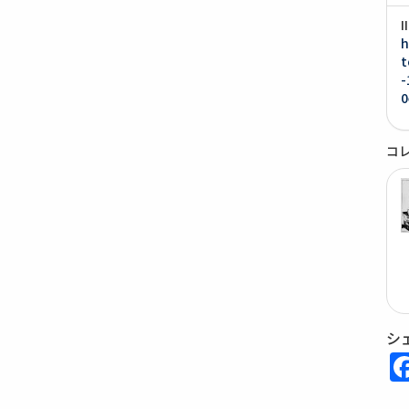
h
t
-
0
コ
シ