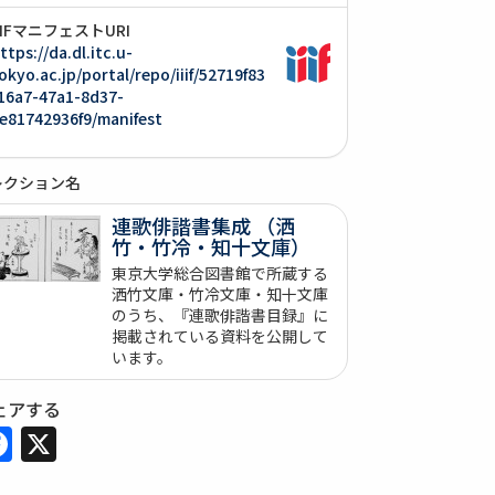
IIIFマニフェストURI
ttps://da.dl.itc.u-
okyo.ac.jp/portal/repo/iiif/52719f83
16a7-47a1-8d37-
e81742936f9/manifest
レクション名
連歌俳諧書集成 （洒
竹・竹冷・知十文庫）
東京大学総合図書館で所蔵する
洒竹文庫・竹冷文庫・知十文庫
のうち、『連歌俳諧書目録』に
掲載されている資料を公開して
います。
ェアする
Facebook
X