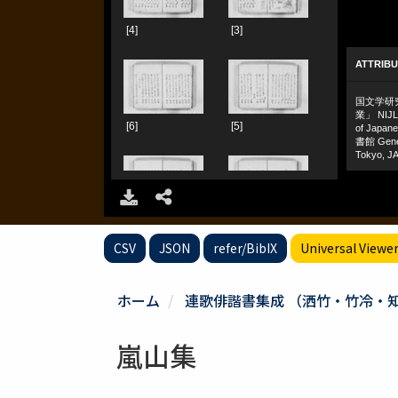
CSV
JSON
refer/BibIX
Universal Viewe
ホーム
連歌俳諧書集成 （洒竹・竹冷・
嵐山集