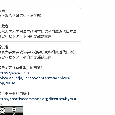
部局
法学政治学研究科・法学部
所蔵者
東京大学大学院法学政治学研究科附属近代日本法
政史料センター明治新聞雑誌文庫
提供者
東京大学大学院法学政治学研究科附属近代日本法
政史料センター明治新聞雑誌文庫
メディア（画像等）利用条件
ttps://www.lib.u-
okyo.ac.jp/ja/library/contents/archives-
op/reuse
メタデータ利用条件
ttp://creativecommons.org/licenses/by/4.0