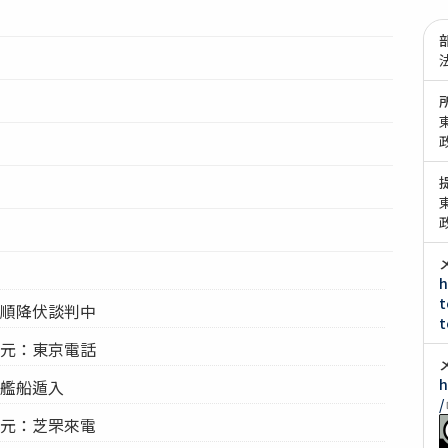
h
t
旅順降伏談判中
t
信元：東京電話
h
露艦船遁入
/
信元：芝罘來電