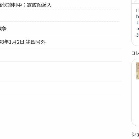
降伏談判中；露艦船遁入
h
t
戦争
-
3
8年1月2日 第四号外
コ
シ