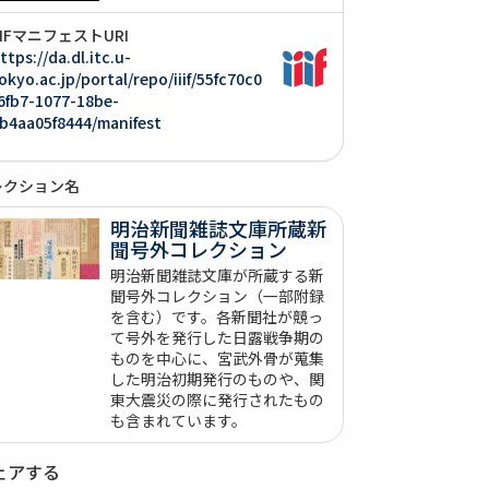
IIIFマニフェストURI
ttps://da.dl.itc.u-
okyo.ac.jp/portal/repo/iiif/55fc70c0
6fb7-1077-18be-
b4aa05f8444/manifest
レクション名
明治新聞雑誌文庫所蔵新
聞号外コレクション
明治新聞雑誌文庫が所蔵する新
聞号外コレクション（一部附録
を含む）です。各新聞社が競っ
て号外を発行した日露戦争期の
ものを中心に、宮武外骨が蒐集
した明治初期発行のものや、関
東大震災の際に発行されたもの
も含まれています。
ェアする