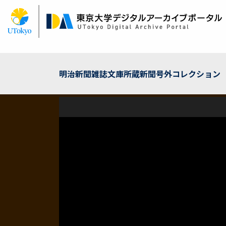
メ
イ
ン
コ
ン
テ
ン
明治新聞雑誌文庫所蔵新聞号外コレクション
ツ
に
移
動