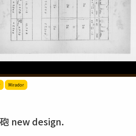
r
Mirador
三砲 new design.