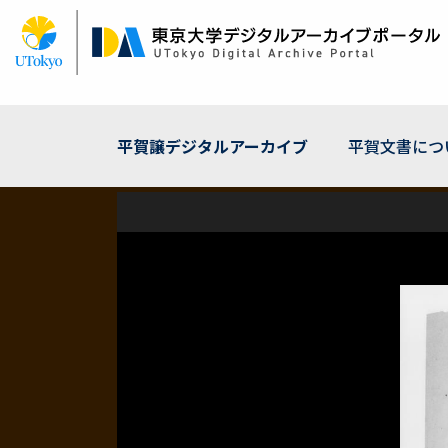
メ
イ
ン
コ
ン
テ
ン
平賀譲デジタルアーカイブ
平賀文書につ
ツ
に
移
動