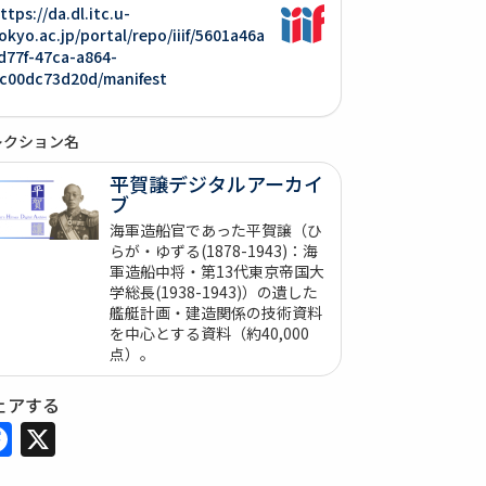
ttps://da.dl.itc.u-
okyo.ac.jp/portal/repo/iiif/5601a46a
d77f-47ca-a864-
c00dc73d20d/manifest
レクション名
平賀譲デジタルアーカイ
ブ
海軍造船官であった平賀譲（ひ
らが・ゆずる(1878-1943)：海
軍造船中将・第13代東京帝国大
学総長(1938-1943)）の遺した
艦艇計画・建造関係の技術資料
を中心とする資料（約40,000
点）。
ェアする
Facebook
X