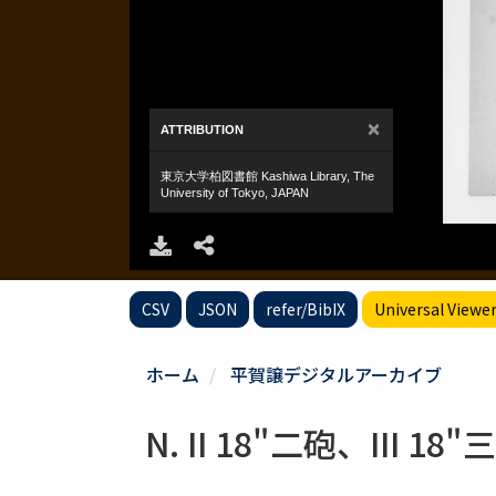
CSV
JSON
refer/BibIX
Universal Viewe
ホーム
平賀譲デジタルアーカイブ
N. II 18"二砲、III 18"