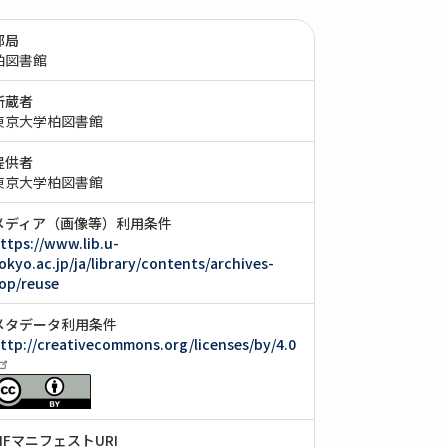
部局
柏図書館
所蔵者
東京大学柏図書館
提供者
東京大学柏図書館
メディア（画像等）利用条件
ttps://www.lib.u-
okyo.ac.jp/ja/library/contents/archives-
op/reuse
メタデータ利用条件
ttp://creativecommons.org/licenses/by/4.0
IIIFマニフェストURI