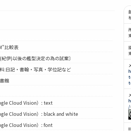
"M"比較表
城(紀伊)以後の艦型決定の為の試案〕
資料:日記・書翰・写真・学位記など
h
t
図書館
t
h
Cloud Vision）: text
/
Cloud Vision）: black and white
Cloud Vision）: font