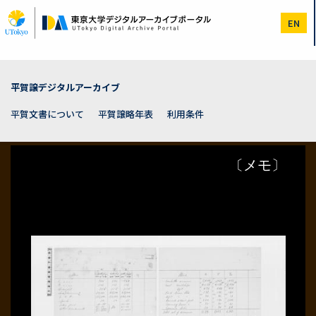
メ
イ
EN
ン
コ
ン
テ
ン
平賀譲デジタルアーカイブ
ツ
に
平賀文書について
平賀譲略年表
利用条件
移
動