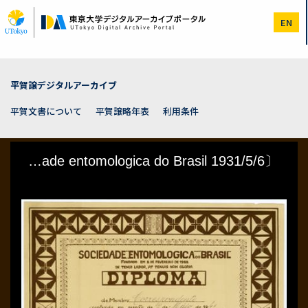
メ
イ
EN
ン
コ
ン
テ
ン
平賀譲デジタルアーカイブ
ツ
に
平賀文書について
平賀譲略年表
利用条件
移
動