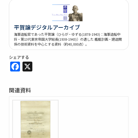
平賀譲デジタルアーカイブ
海軍造船官であった平賀譲（ひらが・ゆずる(1878-1943)：海軍造船中
将・第13代東京帝国大学総長(1938-1943)）の遺した 艦艇計画・建造関
係の技術資料を中心とする資料（約40,000点）。
シェアする
Facebook
X
関連資料