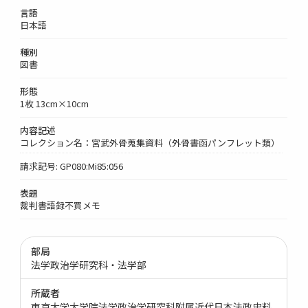
言語
日本語
種別
図書
形態
1枚 13cm×10cm
内容記述
コレクション名：宮武外骨蒐集資料（外骨書函パンフレット類）
請求記号: GP080:Mi85:056
表題
裁判書語録不買メモ
部局
法学政治学研究科・法学部
所蔵者
東京大学大学院法学政治学研究科附属近代日本法政史料