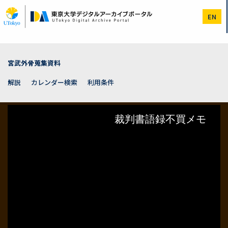
メ
イ
EN
ン
コ
ン
テ
ン
宮武外骨蒐集資料
ツ
に
解説
カレンダー検索
利用条件
移
動