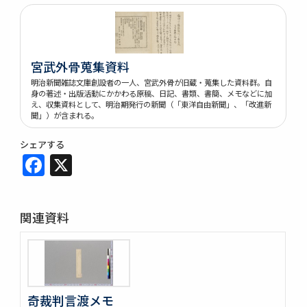
宮武外骨蒐集資料
明治新聞雑誌文庫創設者の一人、宮武外骨が旧蔵・蒐集した資料群。自
身の著述・出版活動にかかわる原稿、日記、書類、書簡、メモなどに加
え、収集資料として、明治期発行の新聞（「東洋自由新聞」、「改進新
聞」）が含まれる。
シェアする
Facebook
X
関連資料
奇裁判言渡メモ