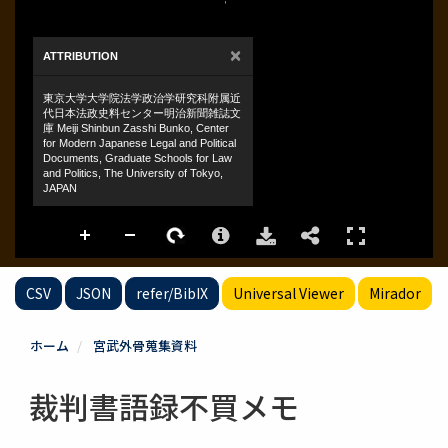
CSV
JSON
refer/BibIX
Universal Viewer
Mirador
ホーム
宮武外骨蒐集資料
裁判書語録不買メモ