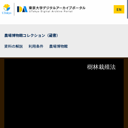
メ
イ
EN
ン
コ
ン
テ
ン
農場博物館コレクション（蔵書）
ツ
に
資料の解説
利用条件
農場博物館
移
動