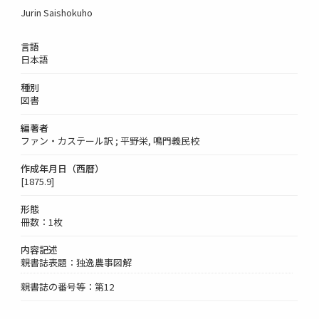
Jurin Saishokuho
言語
日本語
種別
図書
編著者
ファン・カステール訳 ; 平野栄, 鳴門義民校
作成年月日（西暦）
[1875.9]
形態
冊数：1枚
内容記述
親書誌表題：独逸農事図解
親書誌の番号等：第12