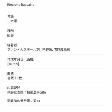
Rimboku Bassaiho
言語
日本語
種別
図書
編著者
ファン・カステール訳 ; 平野栄, 鳴門義民校
作成年月日（西暦）
[1875.9]
形態
冊数：1枚
内容記述
親書誌表題：独逸農事図解
親書誌の番号等：第13