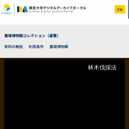
メ
イ
EN
ン
コ
ン
テ
ン
農場博物館コレクション（蔵書）
ツ
に
資料の解説
利用条件
農場博物館
移
動