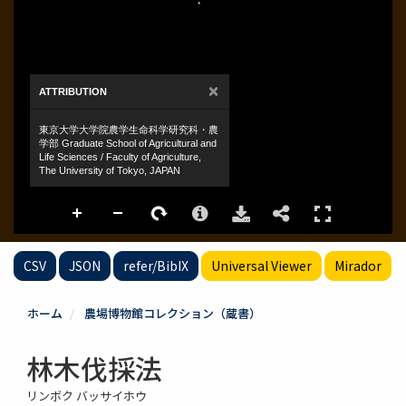
CSV
JSON
refer/BibIX
Universal Viewer
Mirador
ホーム
農場博物館コレクション（蔵書）
林木伐採法
リンボク バッサイホウ