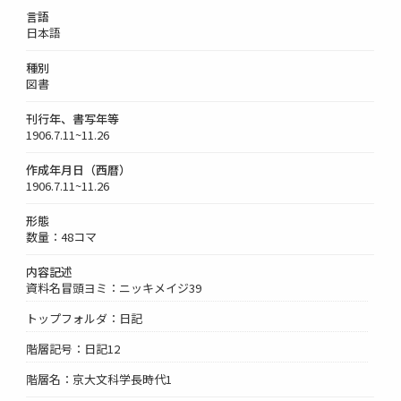
言語
日本語
種別
図書
刊行年、書写年等
1906.7.11~11.26
作成年月日（西暦）
1906.7.11~11.26
形態
数量：48コマ
内容記述
資料名冒頭ヨミ：ニッキメイジ39
トップフォルダ：日記
階層記号：日記12
階層名：京大文科学長時代1