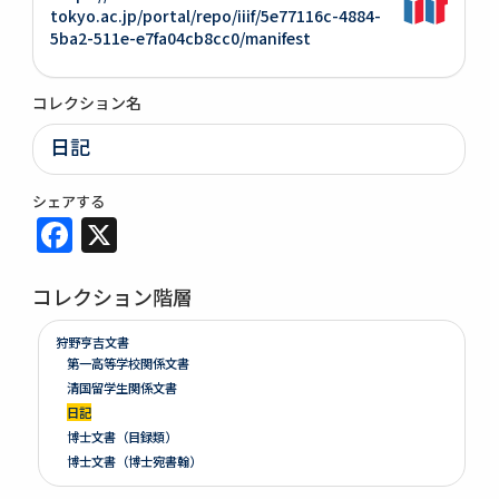
tokyo.ac.jp/portal/repo/iiif/5e77116c-4884-
5ba2-511e-e7fa04cb8cc0/manifest
コレクション名
日記
シェアする
Facebook
X
コレクション階層
狩野亨吉文書
第一高等学校関係文書
清国留学生関係文書
日記
博士文書（目録類）
博士文書（博士宛書翰）