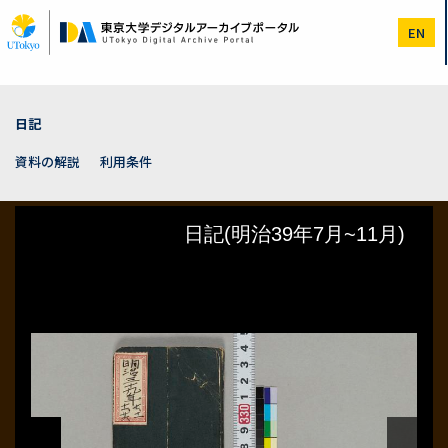
メ
イ
EN
ン
コ
ン
テ
ン
日記
ツ
に
資料の解説
利用条件
移
動