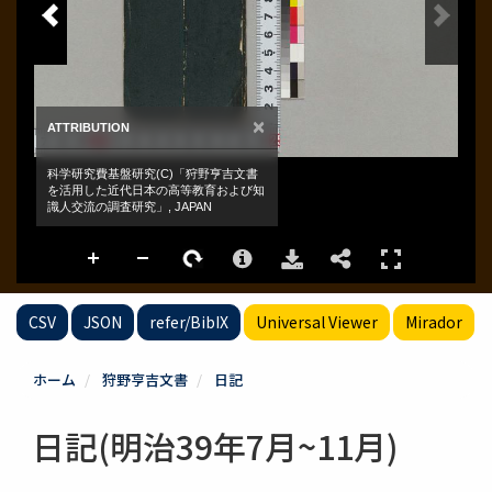
CSV
JSON
refer/BibIX
Universal Viewer
Mirador
ホーム
狩野亨吉文書
日記
日記(明治39年7月~11月)