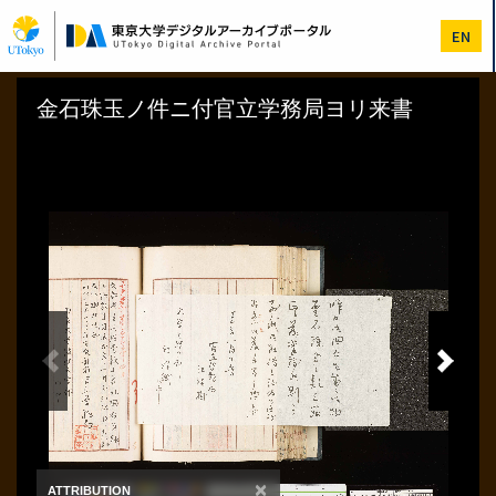
メ
イ
EN
ン
コ
ン
テ
ン
ツ
に
移
動