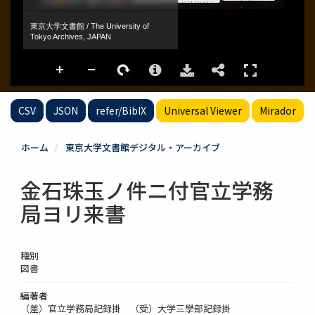
CSV
JSON
refer/BibIX
Universal Viewer
Mirador
ホーム
東京大学文書館デジタル・アーカイブ
金石珠玉ノ件ニ付官立学務
局ヨリ来書
種別
図書
編著者
（差）官立学務局記録掛 （受）大学三學部記録掛