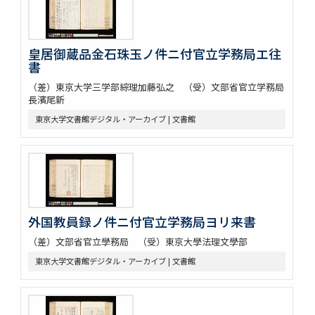
皇居御蔵品金石珠玉ノ件ニ付官立学務局エ往
書
（差）東京大学三学部綜理加藤弘之 （受）文部省官立学務局
長濱尾新
東京大学文書館デジタル・アーカイブ | 文書館
外国教員録ノ件ニ付官立学務局ヨリ来書
（差）文部省官立學務局 （受）東京大學法理文學部
東京大学文書館デジタル・アーカイブ | 文書館