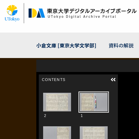
メ
イ
ン
コ
ン
テ
ン
小倉文庫 [東京大学文学部]
資料の解説
ツ
に
移
動