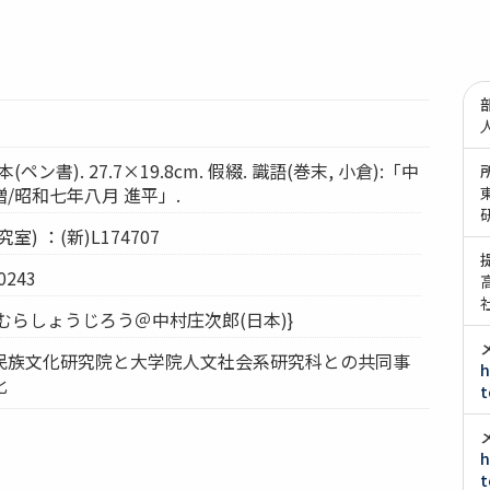
(ペン書). 27.7×19.8cm. 假綴. 識語(巻末, 小倉):「中
/昭和七年八月 進平」.
) ：(新)L174707
243
なかむらしょうじろう＠中村庄次郎(日本)}
民族文化研究院と大学院人文社会系研究科との共同事
h
化
t
h
t