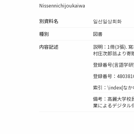
Nissennichijoukaiwa
別資料名
일선일상회화
種別
図書
内容記述
説明：1冊(3張). 寫本
村庄次郎翁より寄贈
登録番号(言語学研究室
登録番号：4803810
索引：\index{
備考：高麗大学校
業によるデジタル