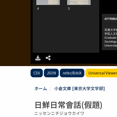
CSV
JSON
refer/BibIX
Universal Viewe
ホーム
小倉文庫 [東京大学文学部]
日鮮日常會話(假題)
ニッセンニチジョウカイワ