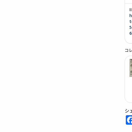
h
t
5
6
コ
シ