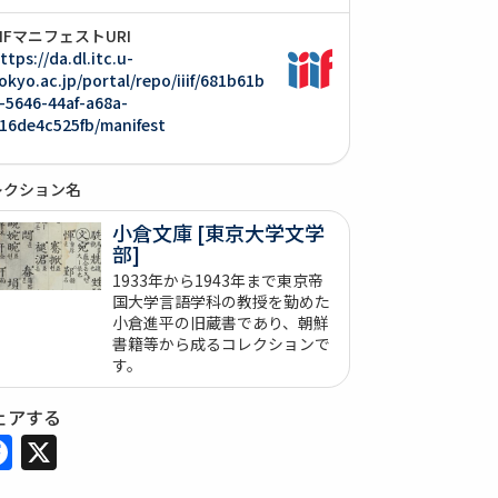
IIIFマニフェストURI
ttps://da.dl.itc.u-
okyo.ac.jp/portal/repo/iiif/681b61b
-5646-44af-a68a-
16de4c525fb/manifest
レクション名
小倉文庫 [東京大学文学
部]
1933年から1943年まで東京帝
国大学言語学科の教授を勤めた
小倉進平の旧蔵書であり、朝鮮
書籍等から成るコレクションで
す。
ェアする
Facebook
X