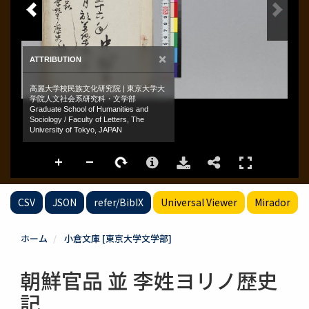
CSV
JSON
refer/BibIX
Universal Viewer
Mirador
ホーム
小倉文庫 [東京大学文学部]
朝鮮官品 並 李姓ヨリノ歴史
記