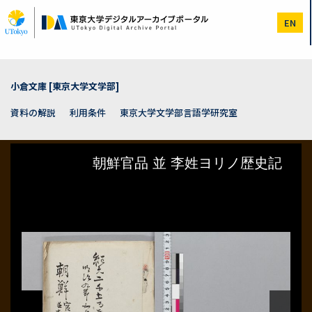
メ
イ
EN
ン
コ
ン
テ
ン
小倉文庫 [東京大学文学部]
ツ
に
資料の解説
利用条件
東京大学文学部言語学研究室
移
動