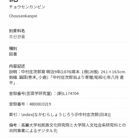
チョウセンカンピン
Chousenkanpin
別資料名
조선관품
種別
図書
内容記述
説明：中村庄次郎寫 明治9年(1876)寫本. 1冊(26張). 24.1×16.5cm.
假綴. 識語(巻末, 小倉):「中村庄次郎翁より寄贈/昭和七年八月 進
平」.
登録番号(言語学研究室) ：(新)L174704
登録番号：4803810219
索引：\index{なかむらしょうじろう＠中村庄次郎(日本)}
備考：高麗大学校民族文化研究院と大学院人文社会系研究科との
共同事業によるデジタル化