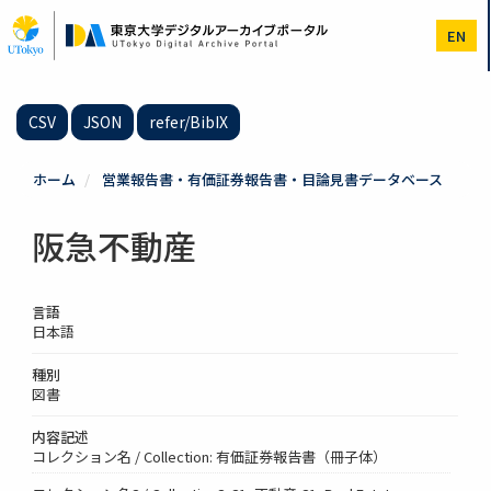
メ
イ
EN
ン
コ
ン
テ
CSV
JSON
refer/BibIX
ン
ツ
に
ホーム
営業報告書・有価証券報告書・目論見書データベース
移
動
阪急不動産
言語
日本語
種別
図書
内容記述
コレクション名 / Collection: 有価証券報告書（冊子体）