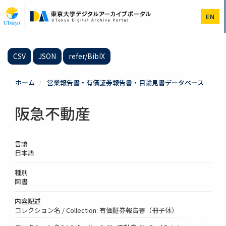
メ
イ
EN
ン
コ
ン
テ
CSV
JSON
refer/BibIX
ン
ツ
に
ホーム
営業報告書・有価証券報告書・目論見書データベース
移
動
阪急不動産
言語
日本語
種別
図書
内容記述
コレクション名 / Collection: 有価証券報告書（冊子体）