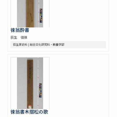
徠翁酔書
荻生 徂徠
荻生家史料 | 総合文化研究科・教養学部
徠翁書木摺松の歌