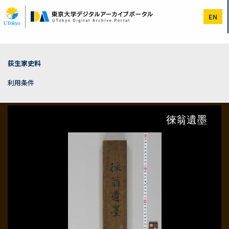
メ
イ
EN
ン
コ
ン
テ
ン
荻生家史料
ツ
に
利用条件
移
動