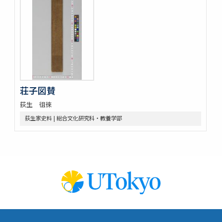
荘子図賛
荻生 徂徠
荻生家史料 | 総合文化研究科・教養学部