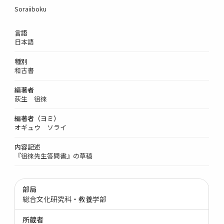
Soraiiboku
言語
日本語
種別
和古書
編著者
荻生 徂徠
編著者（ヨミ）
オギュウ ソライ
内容記述
『徂徠先生答問書』の草稿
部局
総合文化研究科・教養学部
所蔵者