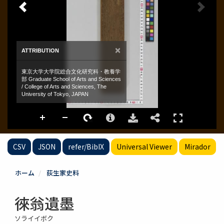
CSV
JSON
refer/BibIX
Universal Viewer
Mirador
ホーム
荻生家史料
徠翁遺墨
ソライイボク