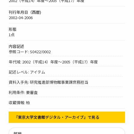
2002（平成14）年度～2005（平成17）年度
刊行年月日（西暦)
2002-04-2006
形態
1点
内容記述
参照コード: S0422/0002
年代域: 2002（平成14）年度～2005（平成17）年度
記述レベル: アイテム
資料入手先: 研究推進部博物館事業課庶務担当
利用条件: 要審査
収蔵情報: 柏
『東京大学文書館デジタル・アーカイブ』で見る
部局