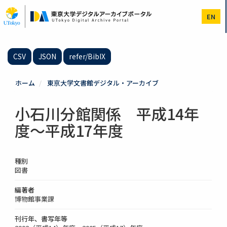
メ
イ
EN
ン
コ
ン
テ
CSV
JSON
refer/BibIX
ン
ツ
に
ホーム
東京大学文書館デジタル・アーカイブ
移
動
小石川分館関係 平成14年
度～平成17年度
種別
図書
編著者
博物館事業課
刊行年、書写年等