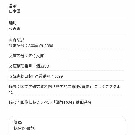
言語
日本語
種別
和古書
内容記述
請求記号：A00:洒竹:3398
文庫区分：洒竹文庫
文庫整理番号：洒3398
収録書総目録I-通巻番号：2039
備考：国文学研究資料館「歴史的典籍NW事業」によるデジタル
化
備考：画像にあるラベル「洒竹1634」は旧番号
部局
総合図書館