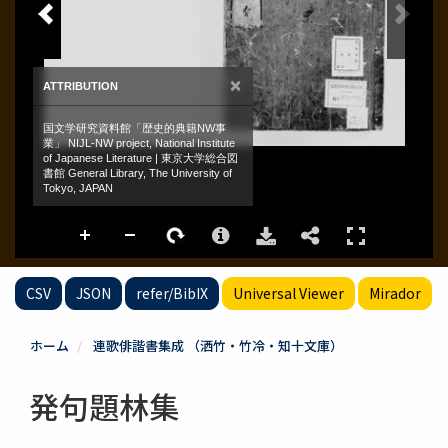
CSV
JSON
refer/BibIX
Universal Viewer
Mirador
ホーム
連歌俳諧書集成 （洒竹・竹冷・知十文庫）
発句題林集