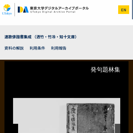
メ
イ
EN
ン
コ
ン
テ
ン
連歌俳諧書集成 （洒竹・竹冷・知十文庫）
ツ
に
資料の解説
利用条件
利用報告
移
動