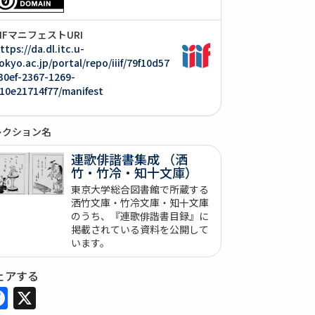
IIIFマニフェストURI
ttps://da.dl.itc.u-
okyo.ac.jp/portal/repo/iiif/79f10d57
30ef-2367-1269-
10e21714f77/manifest
レクション名
連歌俳諧書集成 （洒
竹・竹冷・知十文庫）
東京大学総合図書館で所蔵する
洒竹文庫・竹冷文庫・知十文庫
のうち、『連歌俳諧書目録』に
掲載されている資料を公開して
います。
ェアする
Facebook
X