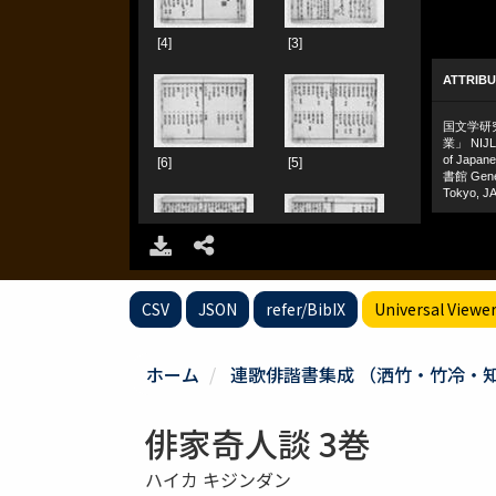
CSV
JSON
refer/BibIX
Universal Viewe
ホーム
連歌俳諧書集成 （洒竹・竹冷・
俳家奇人談 3巻
ハイカ キジンダン