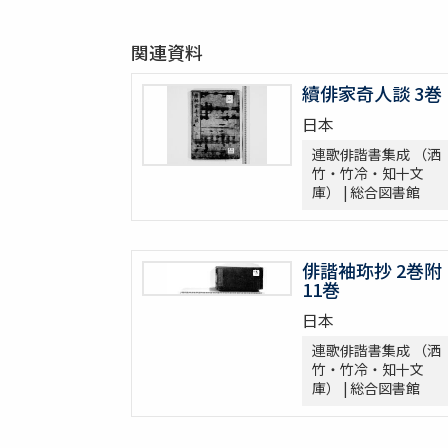
関連資料
續俳家奇人談 3巻
日本
連歌俳諧書集成 （洒
竹・竹冷・知十文
庫） | 総合図書館
俳諧袖珎抄 2巻附
11巻
日本
連歌俳諧書集成 （洒
竹・竹冷・知十文
庫） | 総合図書館