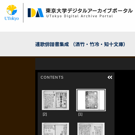
メ
イ
ン
コ
ン
テ
ン
連歌俳諧書集成 （洒竹・竹冷・知十文庫）
ツ
に
移
動