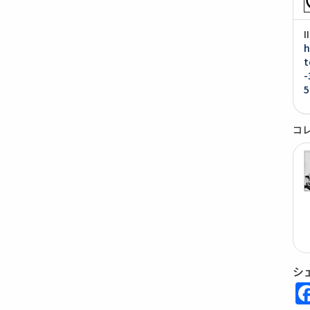
h
t
-
5
コ
シ