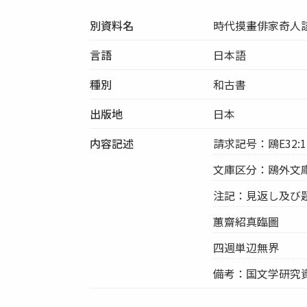
別資料名
時代摸畫俳家奇人
言語
日本語
種別
和古書
出版地
日本
内容記述
請求記号：鴎E32:1
文庫区分：鴎外文
注記：見返し及び題
蕙齋紹真臨圖
四週単辺無界
備考：国文学研究