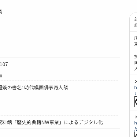
談
107
庫
簽の書名: 時代模画俳家奇人談
h
t
資料館「歴史的典籍NW事業」によるデジタル化
h
/