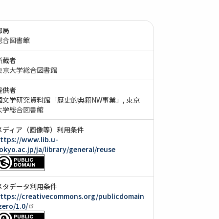
部局
総合図書館
所蔵者
東京大学総合図書館
提供者
国文学研究資料館「歴史的典籍NW事業」
東京
大学総合図書館
メディア（画像等）利用条件
ttps://www.lib.u-
okyo.ac.jp/ja/library/general/reuse
メタデータ利用条件
ttps://creativecommons.org/publicdomain
zero/1.0/