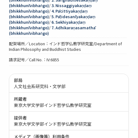
(bhikkhunīvibhaṅgo)
/
3. Nissaggiyakaṇḍaṃ
(bhikkhunīvibhaṅgo)
/
4. Pācittiyakaṇḍaṃ
(bhikkhunīvibhaṅgo)
/
5. Pāṭidesanīyakaṇḍaṃ
(bhikkhunīvibhaṅgo)
/
6. Sekhiyakaṇḍaṃ
(bhikkhunīvibhaṅgo)
/
7. Adhikaraṇasamathā
(bhikkhunīvibhaṅgo)
配架場所／Location：インド哲学仏教学研究室/Department of
Indian Philosophy and Buddhist Studies
請求記号／Call No.：IV:6855
部局
人文社会系研究科・文学部
所蔵者
東京大学文学部インド哲学仏教学研究室
提供者
東京大学文学部インド哲学仏教学研究室
メディア（画像等）利用条件