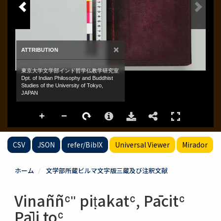
CSV
JSON
refer/BibIX
Universal Viewer
Mirador
ホーム
文学部所蔵ビルマ文字版三蔵及び注釈文献
Vinaññʿʺ piṭakatʿ, Pācitʿ
Pāḷi toʿ