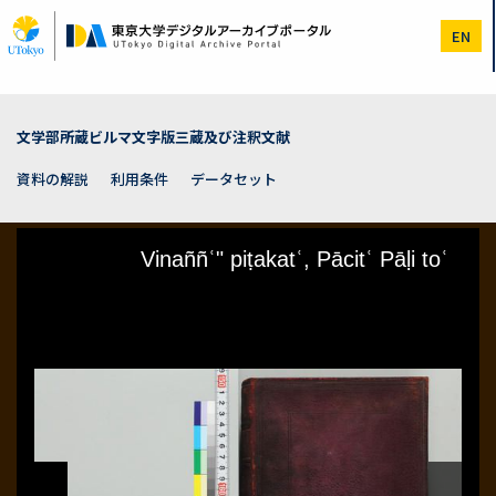
メ
イ
EN
ン
コ
ン
テ
ン
文学部所蔵ビルマ文字版三蔵及び注釈文献
ツ
に
資料の解説
利用条件
データセット
移
動