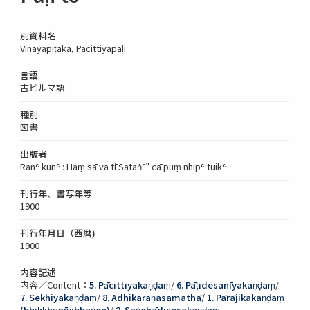
別資料名
Vinayapiṭaka, Pācittiyapāḷi
言語
古ビルマ語
種別
図書
出版者
Ranʿ kunʿ : Haṃ sā va tī Sataṅʿʺ cā puṃ nhipʿ tuikʿ
刊行年、書写年等
1900
刊行年月日（西暦)
1900
内容記述
内容／Content：
5. Pācittiyakaṇḍaṃ
/
6. Pāṭidesanīyakaṇḍaṃ
/
7. Sekhiyakaṇḍaṃ
/
8. Adhikaraṇasamathā
/
1. Pārājikakaṇḍaṃ
(bhikkhunīvibhaṅgo)
/
2. Saṅghādisesakaṇḍaṃ