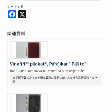
シェアする
Facebook
X
関連資料
Vinaññʿʺ piṭakatʿ, Pārājikaṇʿ Pāḷi toʿ
Ranʿ kunʿ : Haṃ sā va tī Sataṅʿʺ cā puṃ nhipʿ tuikʿ
文学部所蔵ビルマ文字版三蔵及び注釈文献 | 人文社会系研究科・文学
部