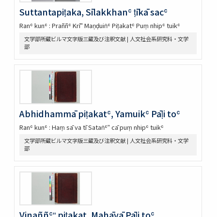
Suttantapiṭaka, Sīlakkhanʿ ṭīkā sacʿ
Ranʿ kunʿ : Praññʿ Krīʺ Maṇḍuiṅʿ Piṭakatʿ Puṃ nhipʿ tuikʿ
文学部所蔵ビルマ文字版三蔵及び注釈文献 | 人文社会系研究科・文学
部
Abhidhammā piṭakatʿ, Yamuikʿ Pāḷi toʿ
Ranʿ kunʿ : Haṃ sā va tī Sataṅʿʺ cā puṃ nhipʿ tuikʿ
文学部所蔵ビルマ文字版三蔵及び注釈文献 | 人文社会系研究科・文学
部
Vinaññʿʺ piṭakat, Mahāvā Pāḷi toʿ