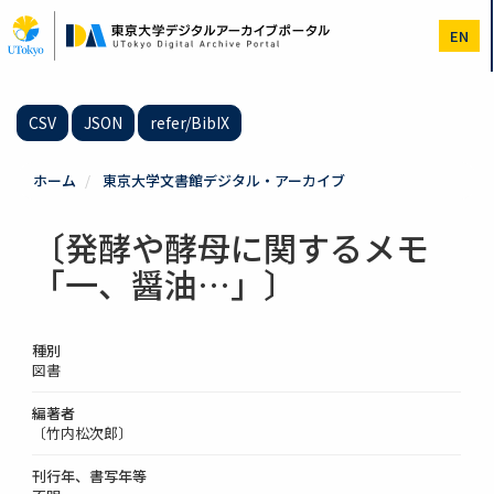
メ
イ
EN
ン
コ
ン
テ
CSV
JSON
refer/BibIX
ン
ツ
に
ホーム
東京大学文書館デジタル・アーカイブ
移
動
〔発酵や酵母に関するメモ
「一、醤油…」〕
種別
図書
編著者
〔竹内松次郎〕
刊行年、書写年等