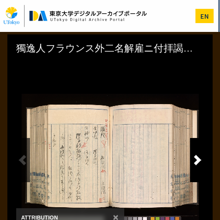
メ
イ
EN
ン
コ
ン
テ
ン
ツ
に
移
動