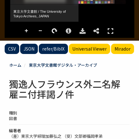
CSV
JSON
refer/BibIX
Universal Viewer
Mirador
ホーム
東京大学文書館デジタル・アーカイブ
獨逸人フラウンス外二名解
雇ニ付拝謁ノ件
種別
図書
編著者
（差）東京大学綜理加藤弘之 （受）文部卿福岡孝弟