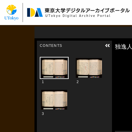
メ
イ
ン
コ
ン
テ
ン
ツ
に
移
動