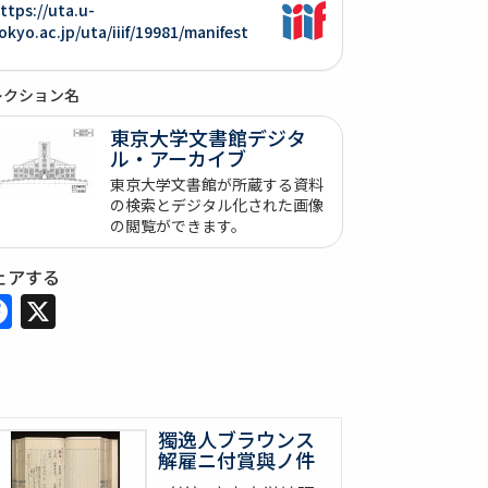
ttps://uta.u-
okyo.ac.jp/uta/iiif/19981/manifest
レクション名
東京大学文書館デジタ
ル・アーカイブ
東京大学文書館が所蔵する資料
の検索とデジタル化された画像
の閲覧ができます。
ェアする
Facebook
X
獨逸人ブラウンス
解雇ニ付賞與ノ件