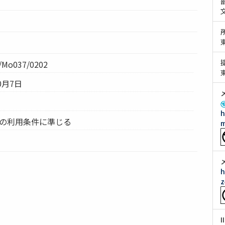
Mo037/0202
0月7日
h
ムの利用条件に準じる
m
h
z