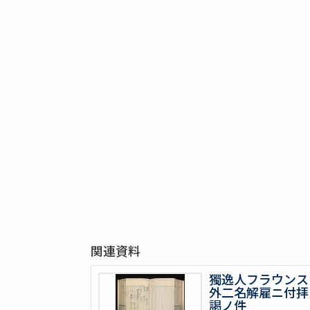
関連資料
獨逸人フラウンス
外二名解雇ニ付拝
謁ノ件