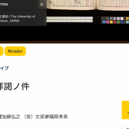
r
Mirador
イブ
拝謁ノ件
理加藤弘之 （受）文部卿福岡孝弟