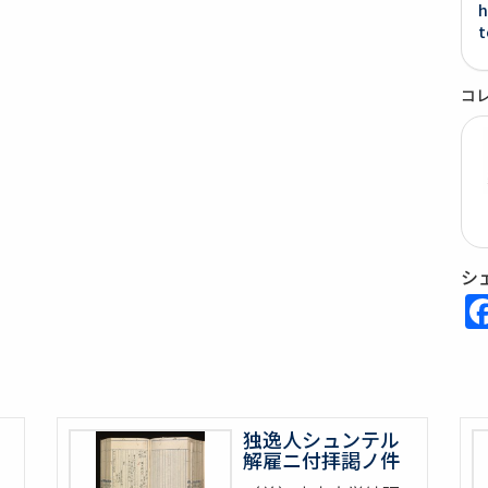
h
t
コ
シ
独逸人シュンテル
解雇ニ付拝謁ノ件