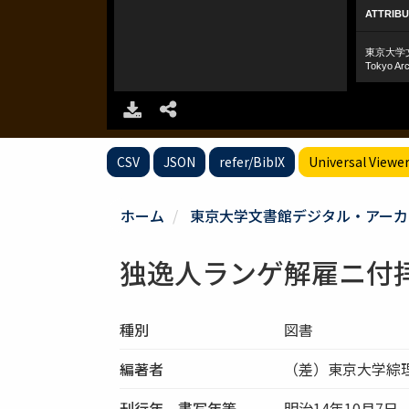
CSV
JSON
refer/BibIX
Universal Viewe
ホーム
東京大学文書館デジタル・アーカ
独逸人ランゲ解雇ニ付
種別
図書
編著者
（差）東京大学綜
刊行年、書写年等
明治14年10月7日