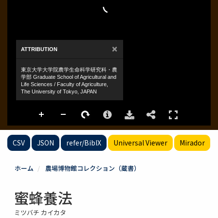
CSV
JSON
refer/BibIX
Universal Viewer
Mirador
ホーム
農場博物館コレクション（蔵書）
蜜蜂養法
ミツバチ カイカタ