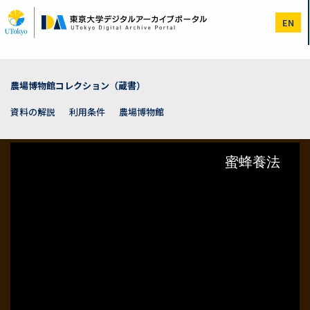
メ
イ
EN
ン
コ
ン
テ
ン
農場博物館コレクション（蔵書）
ツ
に
資料の解説
利用条件
農場博物館
移
動