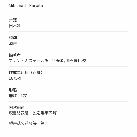
Mitsubachi Kaikata
言語
日本語
種別
図書
編著者
ファン・カステール訳 ; 平野栄, 鳴門義民校
作成年月日（西暦）
1875-9
形態
冊数：1枚
内容記述
親書誌表題：独逸農事図解
親書誌の番号等：第7