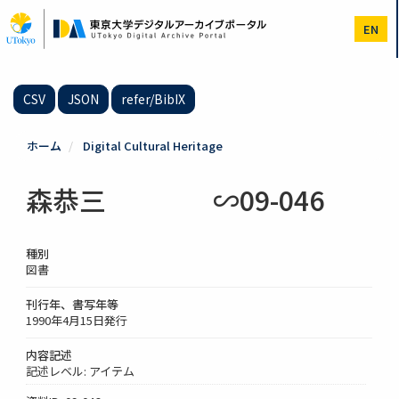
メ
イ
EN
ン
コ
ン
テ
CSV
JSON
refer/BibIX
ン
ツ
に
ホーム
Digital Cultural Heritage
移
動
森恭三 ∽09-046
種別
図書
刊行年、書写年等
1990年4月15日発行
内容記述
記述レベル: アイテム