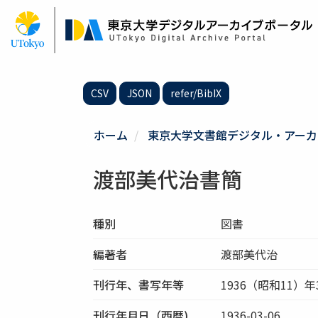
メ
イ
ン
コ
ン
テ
CSV
JSON
refer/BibIX
ン
ツ
に
ホーム
東京大学文書館デジタル・アーカ
移
動
渡部美代治書簡
種別
図書
編著者
渡部美代治
刊行年、書写年等
1936（昭和11）年
刊行年月日（西暦)
1936-03-06