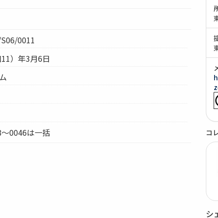
S06/0011
和11）年3月6日
テム
h
z
8～0046は一括
コ
シ