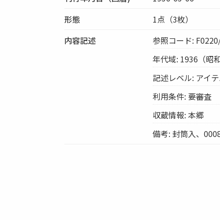
形態
1点（3枚）
内容記述
参照コード: F0220/
年代域: 1936（昭
記述レベル: アイ
利用条件: 要審査
収蔵情報: 本郷
備考: 封筒入、000