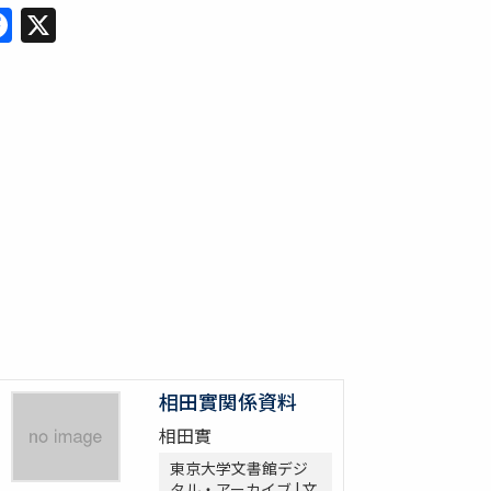
Facebook
X
相田實関係資料
相田實
東京大学文書館デジ
タル・アーカイブ | 文