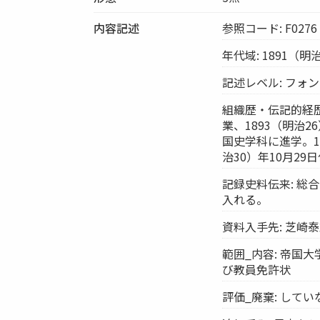
内容記述
参照コード: F0276
年代域: 1891（明
記述レベル: フォ
組織歴・伝記的経歴
業、1893（明治
国史学科に進学。18
治30）年10月2
記録史料伝来: 
入れる。
資料入手先: 芝崎
範囲_内容: 帝国
び教員免許状
評価_廃棄: してい