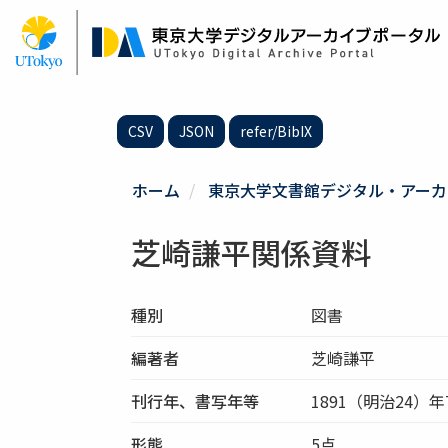
メ
イ
ン
コ
ン
テ
CSV
JSON
refer/BibIX
ン
ツ
に
ホーム
東京大学文書館デジタル・アーカ
移
動
芝崎謙平関係資料
種別
図書
編著者
芝崎謙平
刊行年、書写年等
1891（明治24）年
形態
5点