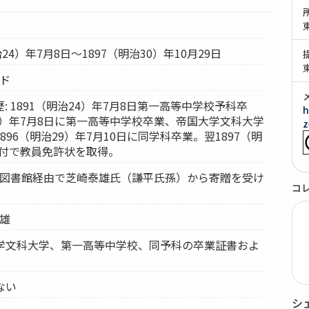
治24）年7月8日～1897（明治30）年10月29日
ンド
: 1891（明治24）年7月8日第一高等中学校予科卒
h
26）年7月8日に第一高等中学校卒業、帝国大学文科大学
z
96（明治29）年7月10日に同学科卒業。翌1897（明
9日付で教員免許状を取得。
総合図書館経由で芝崎泰雄氏（謙平氏孫）から寄贈を受け
コ
泰雄
大学文科大学、第一高等中学校、同予科の卒業証書およ
ない
シ