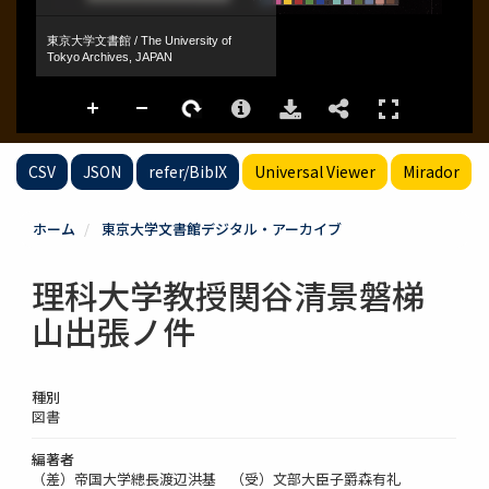
CSV
JSON
refer/BibIX
Universal Viewer
Mirador
ホーム
東京大学文書館デジタル・アーカイブ
理科大学教授関谷清景磐梯
山出張ノ件
種別
図書
編著者
（差）帝国大学總長渡辺洪基 （受）文部大臣子爵森有礼