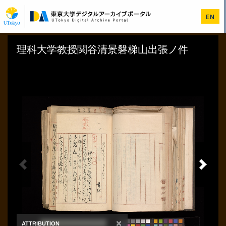
メ
イ
EN
ン
コ
ン
テ
ン
ツ
に
移
動