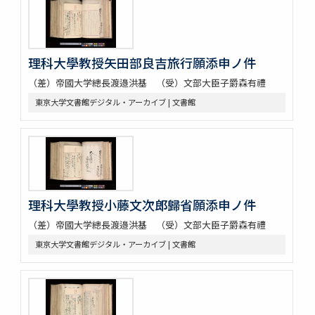
理科大學教授矢田部良吉旅行願添申ノ件
（差）帝國大学總長渡邉洪基 （受）文部大臣子爵森有禮
東京大学文書館デジタル・アーカイブ | 文書館
理科大學教授小藤文次郎歸省願添申ノ件
（差）帝國大学總長渡邉洪基 （受）文部大臣子爵森有禮
東京大学文書館デジタル・アーカイブ | 文書館