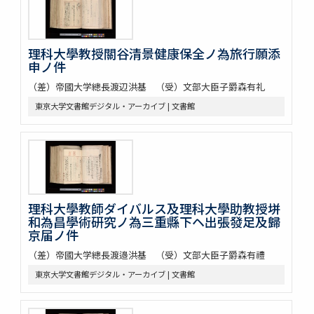
理科大學教授關谷清景健康保全ノ為旅行願添
申ノ件
（差）帝國大学總長渡辺洪基 （受）文部大臣子爵森有礼
東京大学文書館デジタル・アーカイブ | 文書館
理科大學教師ダイバルス及理科大學助教授垪
和為昌學術研究ノ為三重縣下ヘ出張發足及歸
京届ノ件
（差）帝國大学總長渡邉洪基 （受）文部大臣子爵森有禮
東京大学文書館デジタル・アーカイブ | 文書館