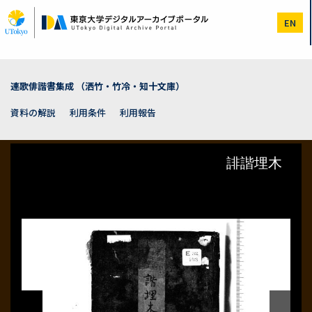
メ
イ
EN
ン
コ
ン
テ
ン
連歌俳諧書集成 （洒竹・竹冷・知十文庫）
ツ
に
資料の解説
利用条件
利用報告
移
動