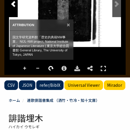
CSV
JSON
refer/BibIX
Universal Viewer
Mirador
ホーム
連歌俳諧書集成 （洒竹・竹冷・知十文庫）
誹諧埋木
ハイカイ ウモレギ