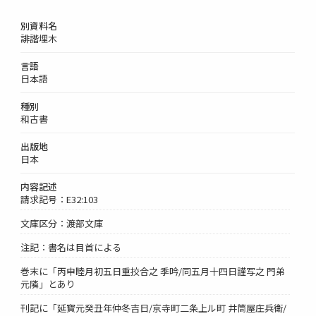
別資料名
誹諧埋木
言語
日本語
種別
和古書
出版地
日本
内容記述
請求記号：E32:103
文庫区分：渡部文庫
注記：書名は目首による
巻末に「丙申睦月初五日重挍合之 季吟/同五月十四日謹写之 門弟
元隣」とあり
刊記に「延寳元癸丑年仲冬吉日/京寺町二条上ル町 井筒屋庄兵衛/