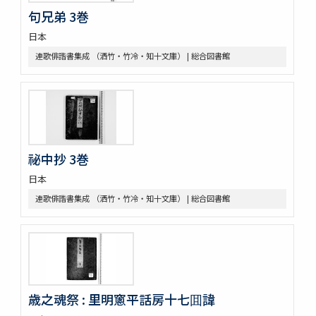
句兄弟 3巻
日本
連歌俳諧書集成 （洒竹・竹冷・知十文庫） | 総合図書館
祕中抄 3巻
日本
連歌俳諧書集成 （洒竹・竹冷・知十文庫） | 総合図書館
歳之魂祭 : 里明窻平話房十七囬諱