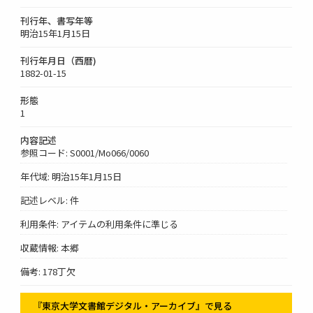
刊行年、書写年等
明治15年1月15日
刊行年月日（西暦)
1882-01-15
形態
1
内容記述
参照コード: S0001/Mo066/0060
年代域: 明治15年1月15日
記述レベル: 件
利用条件: アイテムの利用条件に準じる
収蔵情報: 本郷
備考: 178丁欠
『東京大学文書館デジタル・アーカイブ』で見る