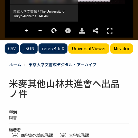
CSV
JSON
refer/BibIX
Universal Viewer
Mirador
ホーム
東京大学文書館デジタル・アーカイブ
米麥其他山林共進會ヘ出品
ノ件
種別
図書
編著者
（差）医学部水筒庶務課 （受）大学庶務課