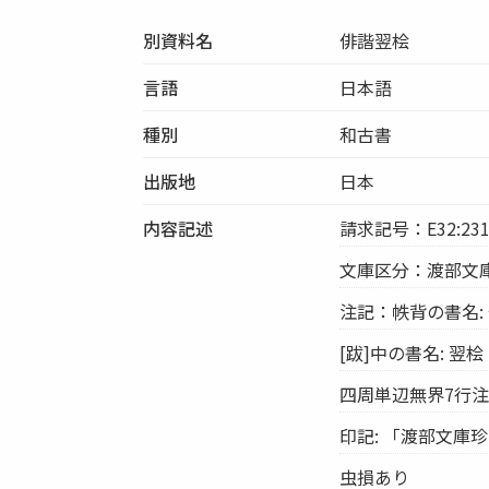
別資料名
俳諧翌桧
言語
日本語
種別
和古書
出版地
日本
内容記述
請求記号：E32:23
文庫区分：渡部文
注記：帙背の書名:
[跋]中の書名: 翌桧
四周単辺無界7行注文双
印記: 「渡部文庫
虫損あり