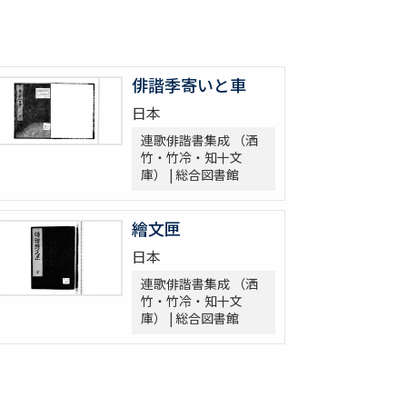
俳諧季寄いと車
日本
連歌俳諧書集成 （洒
竹・竹冷・知十文
庫） | 総合図書館
繪文匣
日本
連歌俳諧書集成 （洒
竹・竹冷・知十文
庫） | 総合図書館