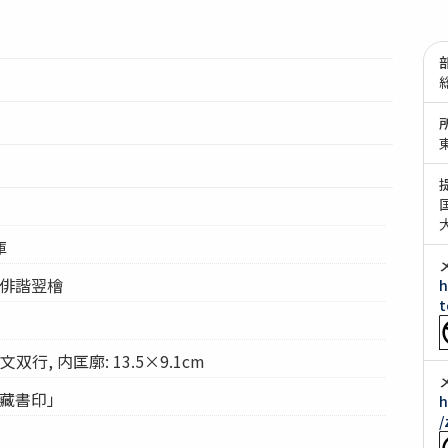
1
庫
 俳諧翌檜
h
t
行, 内匡廓: 13.5×9.1cm
珍藏書印」
h
/