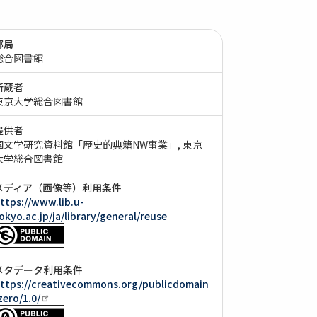
部局
総合図書館
所蔵者
東京大学総合図書館
提供者
国文学研究資料館「歴史的典籍NW事業」
東京
大学総合図書館
メディア（画像等）利用条件
ttps://www.lib.u-
okyo.ac.jp/ja/library/general/reuse
メタデータ利用条件
ttps://creativecommons.org/publicdomain
zero/1.0/