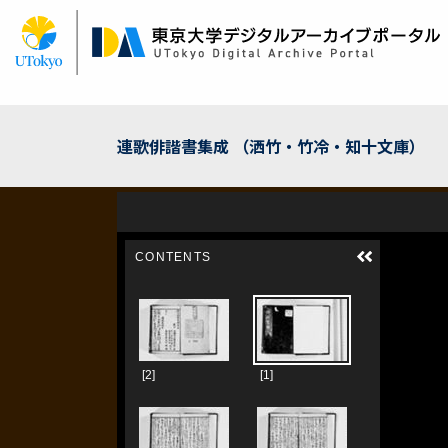
メ
イ
ン
コ
ン
テ
ン
連歌俳諧書集成 （洒竹・竹冷・知十文庫）
ツ
に
移
動