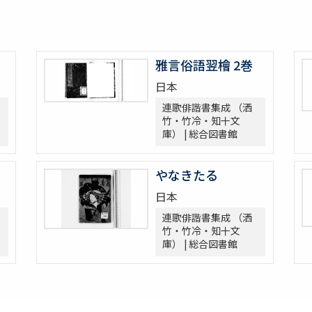
雅言俗語翌檜 2巻
日本
連歌俳諧書集成 （洒
竹・竹冷・知十文
庫） | 総合図書館
やなきたる
日本
連歌俳諧書集成 （洒
竹・竹冷・知十文
庫） | 総合図書館