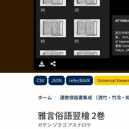
CSV
JSON
refer/BibIX
Universal Viewe
ホーム
連歌俳諧書集成 （洒竹・竹冷・
雅言俗語翌檜 2巻
ガゲン ゾクゴ アスナロウ