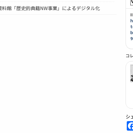
資料館「歴史的典籍NW事業」によるデジタル化
h
t
b
9
コ
シ