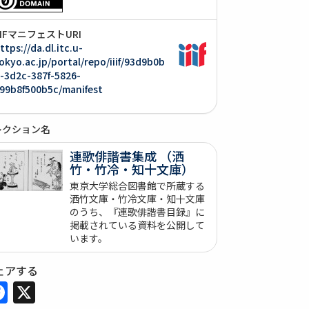
IIIFマニフェストURI
ttps://da.dl.itc.u-
okyo.ac.jp/portal/repo/iiif/93d9b0b
-3d2c-387f-5826-
99b8f500b5c/manifest
レクション名
連歌俳諧書集成 （洒
竹・竹冷・知十文庫）
東京大学総合図書館で所蔵する
洒竹文庫・竹冷文庫・知十文庫
のうち、『連歌俳諧書目録』に
掲載されている資料を公開して
います。
ェアする
Facebook
X